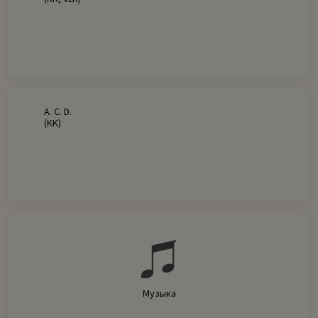
A. C. D.
(KK)
Музыка