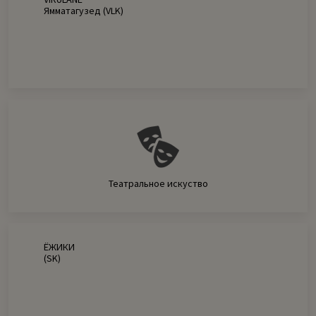
Ямматагузед (VLK)
Театральное искуство
ЁЖИКИ
(SK)