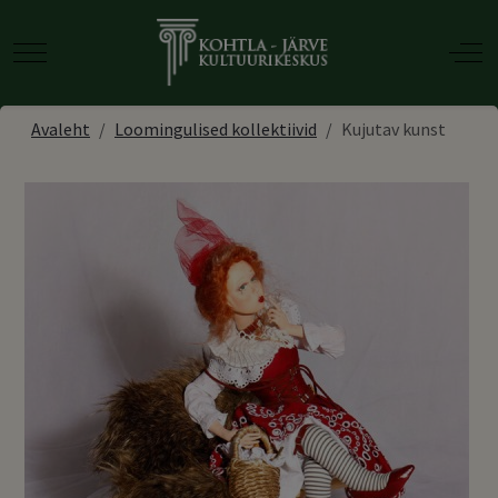
Mobile Menu Toggle
Off-
Avaleht
Loomingulised kollektiivid
Kujutav kunst