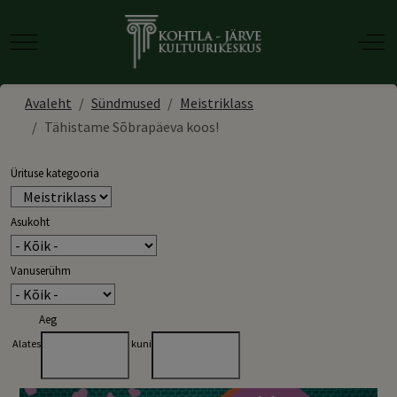
Mobile Menu Toggle
Off-
Avaleht
Sündmused
Meistriklass
Tähistame Sõbrapäeva koos!
Ürituse kategooria
Asukoht
Vanuserühm
Aeg
Alates
kuni