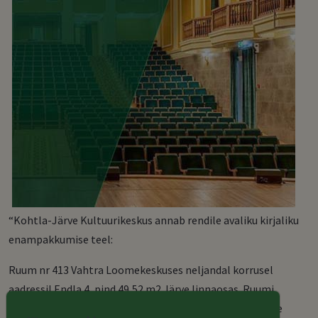
“Kohtla-Järve Kultuurikeskus annab rendile avaliku kirjaliku
enampakkumise teel:
Ruum nr 413 Vahtra Loomekeskuses neljandal korrusel
aadressil Endla 4, pind 49,52 m2 Järve linnaosas. Ruumi
rendile andmise alghind on 1,25 eur/m2 (sõltub kasutuse