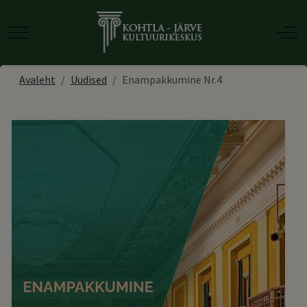
Mobile Menu Toggle
Off-
Avaleht
Uudised
Enampakkumine Nr.4