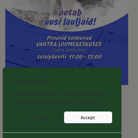
We use cookies
This website uses first- and third-party cookies to
Naisansambel KAJA ootab uusi lauljaid!
analyse and improve your browsing experience.
Proovid toimuvad
VAHTRA LOOMEKESKUSES (Endla 4, Kohtla-Järve)
Settings
Accept
teisipäeviti 11:00 - 13:00
Juh. Asta Jugaste