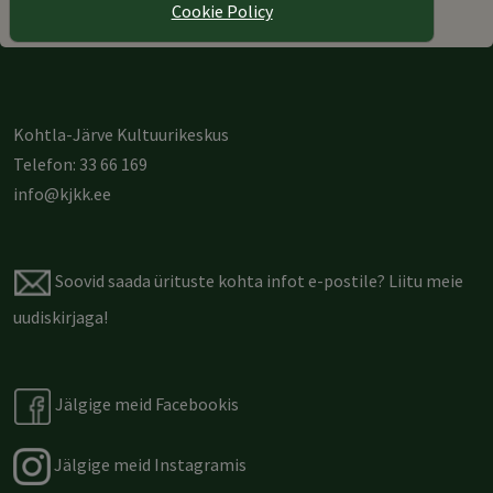
Cookie Policy
Info tel. 3366163
Kohtla-Järve Kultuurikeskus
Telefon: 33 66 169
info@kjkk.ee
Soovid saada ürituste kohta infot e-postile?
Liitu meie
uudiskirjaga
!
Jälgige meid Facebookis
Jälgige meid Instagramis