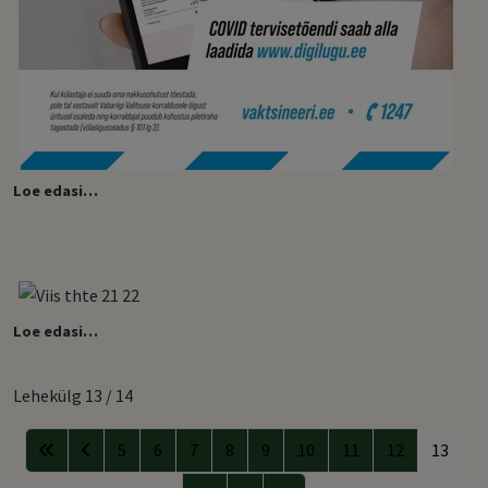
Loe edasi…
Loe edasi…
Lehekülg 13 / 14
5
6
7
8
9
10
11
12
13