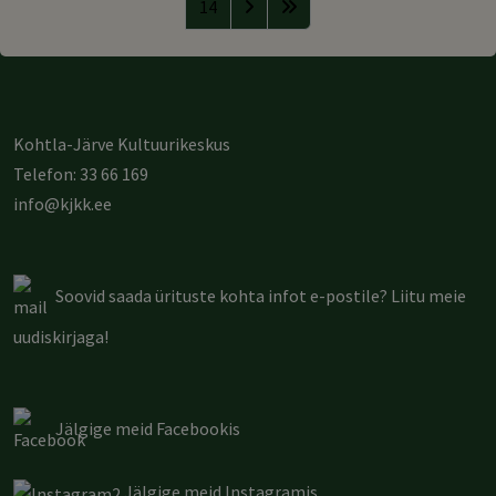
14
Kohtla-Järve Kultuurikeskus
Telefon: 33 66 169
info@kjkk.ee
Soovid saada ürituste kohta infot e-postile?
Liitu meie
uudiskirjaga
!
Jälgige meid Facebookis
Jälgige meid Instagramis